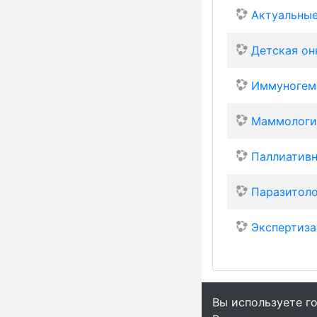
Актуальные
Детская онк
Иммуногема
Маммология
Паллиативн
Паразитоло
Экспертиза
Вы используете го